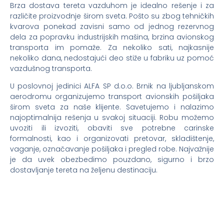
Brza dostava tereta vazduhom je idealno rešenje i za
različite proizvodnje širom sveta. Pošto su zbog tehničkih
kvarova ponekad zavisni samo od jednog rezervnog
dela za popravku industrijskih mašina, brzina avionskog
transporta im pomaže. Za nekoliko sati, najkasnije
nekoliko dana, nedostajući deo stiže u fabriku uz pomoć
vazdušnog transporta.
U poslovnoj jedinici ALFA SP d.o.o. Brnik na ljubljanskom
aerodromu organizujemo transport avionskih pošiljaka
širom sveta za naše klijente. Savetujemo i nalazimo
najoptimalnija rešenja u svakoj situaciji. Robu možemo
uvoziti ili izvoziti, obaviti sve potrebne carinske
formalnosti, kao i organizovati pretovar, skladištenje,
vaganje, označavanje pošiljaka i pregled robe. Najvažnije
je da uvek obezbedimo pouzdano, sigurno i brzo
dostavljanje tereta na željenu destinaciju.