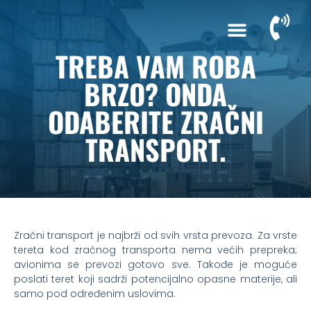
TREBA VAM ROBA
BRZO? ONDA
ODABERITE ZRAČNI
TRANSPORT.
Zračni transport je najbrži od svih vrsta prevoza. Za vrste
tereta kod zračnog transporta nema većih prepreka;
avionima se prevozi gotovo sve. Takođe je moguće
poslati teret koji sadrži potencijalno opasne materije, ali
samo pod određenim uslovima.