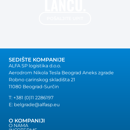
LANCU.
POŠALJITE UPIT
SEDIŠTE KOMPANIJE
ALFA SP logistika d.o.o.
Aerodrom Nikola Tesla Beograd Aneks zgrade
Robno carinskog skladišta 21
11080 Beograd-Surčin
T: +381 (0)11 2286197
E: belgrade@alfasp.eu
O KOMPANIJI
O NAMA