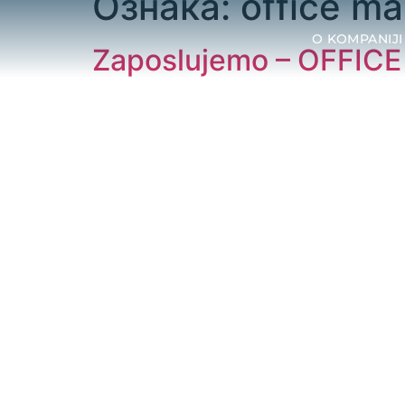
Ознака:
office m
O KOMPANIJI
Zaposlujemo – OFFI