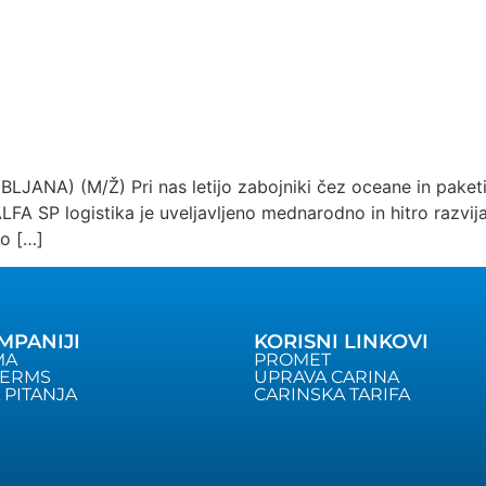
ANA) (M/Ž) Pri nas letijo zabojniki čez oceane in paketi
FA SP logistika je uveljavljeno mednarodno in hitro razvija
ko […]
MPANIJI
KORISNI LINKOVI
MA
PROMET
TERMS
UPRAVA CARINA
 PITANJA
CARINSKA TARIFA