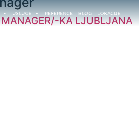
anager
USLUGE
REFERENCE
BLOG
LOKACIJE
CE MANAGER/-KA LJUBLJANA