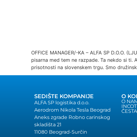
OFFICE MANAGER/-KA – ALFA SP D.O.O. (LJUBLJ
pisarna med tem ne razpade. Ta nekdo si ti. AL
prisotnosti na slovenskem trgu. Smo družins
SEDIŠTE KOMPANIJE
O KO
O NA
ALFA SP logistika d.o.o.
INCO
Aerodrom Nikola Tesla Beograd
ČESTA
Aneks zgrade Robno carinskog
skladišta 21
11080 Beograd-Surčin