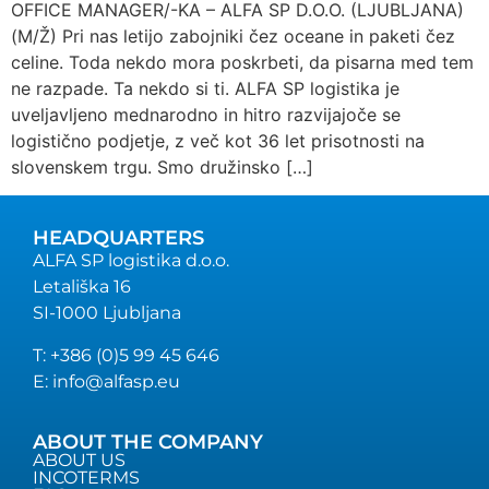
OFFICE MANAGER/-KA – ALFA SP D.O.O. (LJUBLJANA)
(M/Ž) Pri nas letijo zabojniki čez oceane in paketi čez
celine. Toda nekdo mora poskrbeti, da pisarna med tem
ne razpade. Ta nekdo si ti. ALFA SP logistika je
uveljavljeno mednarodno in hitro razvijajoče se
logistično podjetje, z več kot 36 let prisotnosti na
slovenskem trgu. Smo družinsko […]
HEADQUARTERS
ALFA SP logistika d.o.o.
Letališka 16
SI-1000 Ljubljana
T: +386 (0)5 99 45 646
E: info@alfasp.eu
ABOUT THE COMPANY
ABOUT US
INCOTERMS