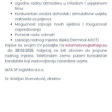
Ugodnu radnu atmosferu u mladom i uspješnom
timu
Konkurentan osobni dohodak i stimulativne uvijete,
naknada za prijevoz
Mogućnost razvoja novih vještina i mogućnost
napredovanja
Početak rada: odmah
Lokacija radnog mjesta: Rijeka (terminal AGCT)
Prijave sa svojim CV pošaljite na
kstamatovic@alfasp.eu
do
28.02.2025
. natječaj će biti otvoren do popune
radnog mjesta. Telefonskim ćemo putem kontaktirati
kandidate koji zadovoljavaju navedene uvjete.
ALFA SP logistika d.o.o.
Dr. Kristijan Stamatović, direktor