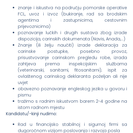
znanje i iskustva na području pomorske operative
FCL, uvoz i izvoz (bukiranje, rad sa brodskim
agentima i zastupnicima, cestovnim
prijevoznicima)
poznavanje lučkih i drugih sustava zbog izrade
dispozicija, carinskih dokumenata (Navis, Anada,…)
Znanje (ili želju naučiti) izrade deklaracija za
carinske postupke, posebno provoz,
prisustvovanje carinskom pregledu robe, izrada
zahtjeva prema inspekcijskim službama
(veterinarski, sanitarni, fitosanitarni); ispit za
ovlaštenog carinskog deklaranta poželjan ali nije
uvjet
obavezno poznavanje engleskog jezika u govoru i
pismu
tražimo s radnim iskustvom barem 2-4 godine na
istom radnom mjestu
Kandidatu/-kinji nudimo:
Rad u financijsko stabilnoj i sigurnoj firmi sa
dugoročnom vizijom poslovanja i razvoja posla