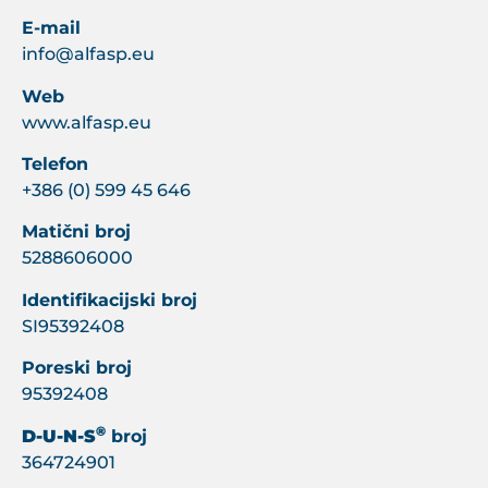
E-mail
info@alfasp.eu
Web
www.alfasp.eu
Telefon
+386 (0) 599 45 646
Matični broj
5288606000
Identifikacijski broj
SI95392408
Poreski broj
95392408
®
D-U-N-S
broj
364724901