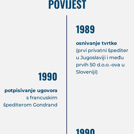
POVIJEST
1989
osnivanje tvrtke
(prvi privatni špediter
u Jugoslaviji i među
prvih 50 d.o.o.-ova u
1990
Sloveniji)
potpisivanje ugovora
s francuskim
špediterom Gondrand
1990