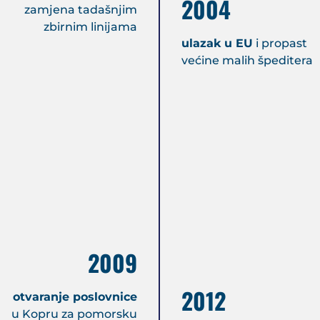
2004
zamjena tadašnjim
zbirnim linijama
ulazak u EU
i propast
većine malih špeditera
2009
2012
otvaranje poslovnice
u Kopru za pomorsku