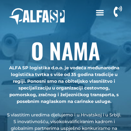
O NAMA
ALFA SP logistika d.o.o. je vodeća međunarodna
logistička tvrtka s više od 35 godina tradicije u
regiji. Ponosni smo na obiteljsko vlasništvo i
specijalizaciju u organizaciji cestovnog,
pomorskog, zračnog i željezničkog transporta, s
posebnim naglaskom na carinske usluge.
S vlastitim uredima djelujemo i u Hrvatskoj i u Srbiji.
S inovativnošću, visokokvalificiranim kadrom i
globalnim partnerima uspješno konkuriramo na