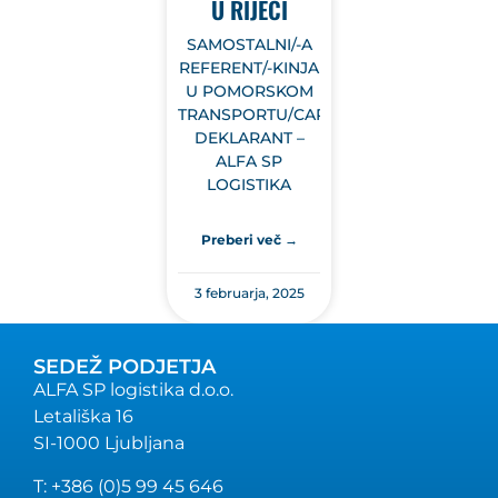
U RIJECI
SAMOSTALNI/-A
REFERENT/-KINJA
U POMORSKOM
TRANSPORTU/CARINSKI
DEKLARANT –
ALFA SP
LOGISTIKA
Preberi več →
3 februarja, 2025
SEDEŽ PODJETJA
ALFA SP logistika d.o.o.
Letališka 16
SI-1000 Ljubljana
T: +386 (0)5 99 45 646