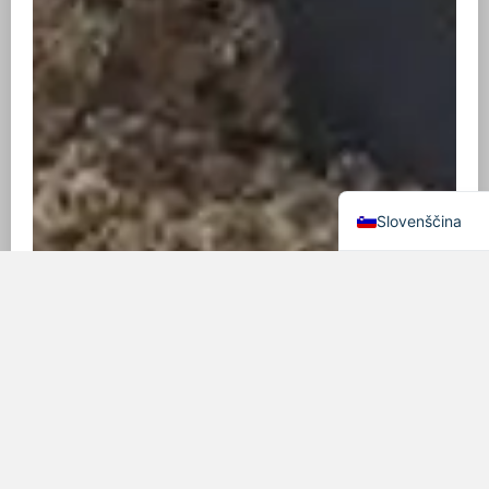
Hrvatski
Српски језик
English
Slovenščina