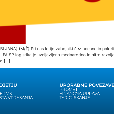
ANA) (M/Ž) Pri nas letijo zabojniki čez oceane in paketi
FA SP logistika je uveljavljeno mednarodno in hitro razvija
ko […]
DJETJU
UPORABNE POVEZAV
PROMET
TERMS
FINANČNA UPRAVA
STA VPRAŠANJA
TARIC ISKANJE