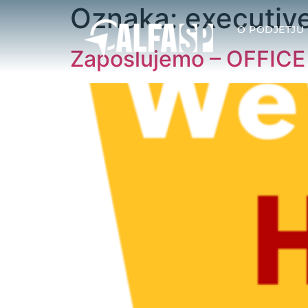
Oznaka:
executive
O PODJETJU
Zaposlujemo – OFFI