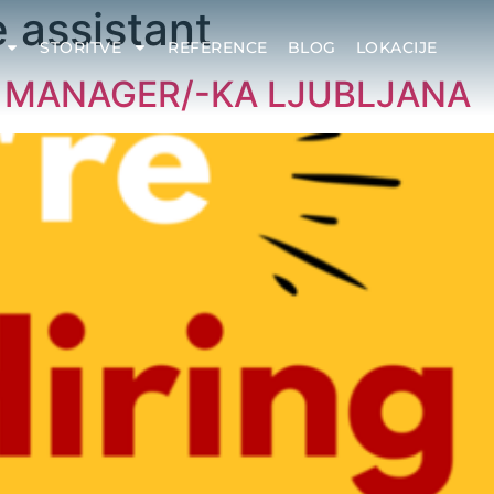
 assistant
STORITVE
REFERENCE
BLOG
LOKACIJE
CE MANAGER/-KA LJUBLJANA