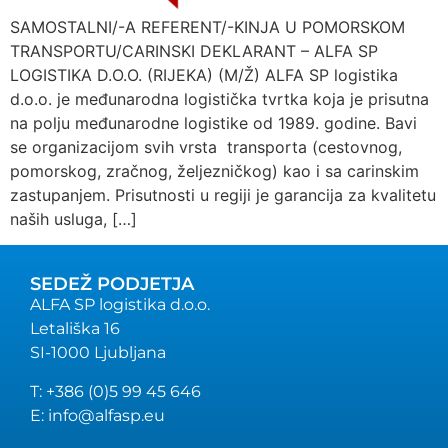
SAMOSTALNI/-A REFERENT/-KINJA U POMORSKOM
TRANSPORTU/CARINSKI DEKLARANT – ALFA SP
LOGISTIKA D.O.O. (RIJEKA) (M/Ž) ALFA SP logistika
d.o.o. je međunarodna logistička tvrtka koja je prisutna
na polju međunarodne logistike od 1989. godine. Bavi
se organizacijom svih vrsta transporta (cestovnog,
pomorskog, zračnog, željezničkog) kao i sa carinskim
zastupanjem. Prisutnosti u regiji je garancija za kvalitetu
naših usluga, […]
SEDEŽ PODJETJA
ALFA SP logistika d.o.o.
Letališka 16
SI-1000 Ljubljana
T: +386 (0)5 99 45 646
E: info@alfasp.eu